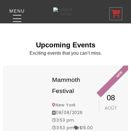
Aller
au
MENU
contenu
Upcoming Events
Exciting events that you can’t miss.
NEW
Mammoth
Festival
08
New York
AOÛT
08/08/2026
3:53 pm
3:53 pm
$15.00