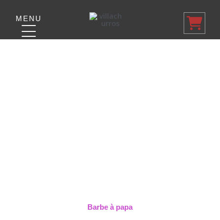
Aller
au
MENU
contenu
Barbe à papa